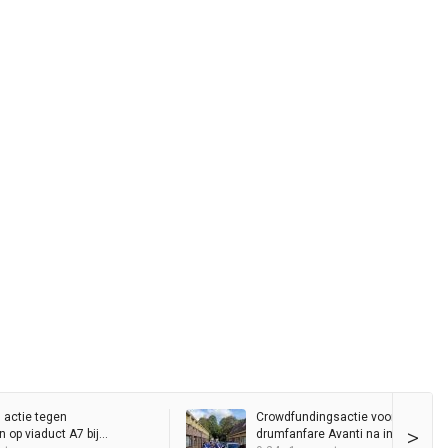
 actie tegen
Crowdfundingsactie voor gedupee
>
n op viaduct A7 bij
drumfanfare Avanti na inbraak: “S