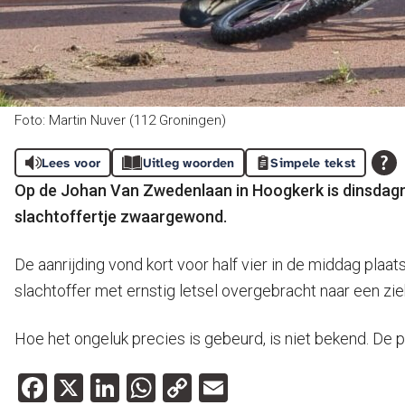
Foto: Martin Nuver (112 Groningen)
Lees voor
Uitleg woorden
Simpele tekst
Op de Johan Van Zwedenlaan in Hoogkerk is dinsdagmi
slachtoffertje zwaargewond.
De aanrijding vond kort voor half vier in de middag plaa
slachtoffer met ernstig letsel overgebracht naar een zie
Hoe het ongeluk precies is gebeurd, is niet bekend. De 
Facebook
X
LinkedIn
WhatsApp
Copy
Email