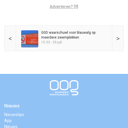
Adverteren? [9]
GGD waarschuwt voor blauwalg op
<
>
meerdere zwemplekken
15:33 - 29 juli
Nieuws
Nieuwstips
App
Nieuws