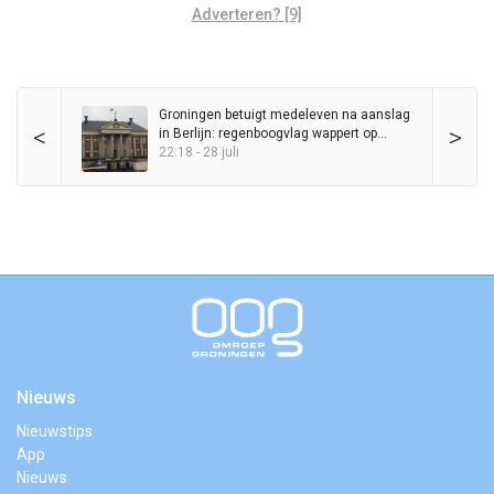
Adverteren? [9]
Groningen betuigt medeleven na aanslag
<
>
in Berlijn: regenboogvlag wappert op
Stadhuis
22:18 - 28 juli
Nieuws
Nieuwstips
App
Nieuws