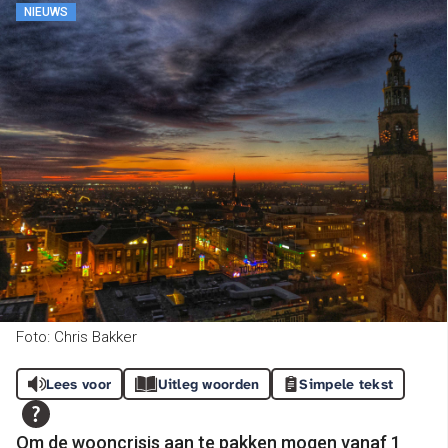
NIEUWS
Foto: Chris Bakker
Lees voor
Uitleg woorden
Simpele tekst
Om de wooncrisis aan te pakken mogen vanaf 1