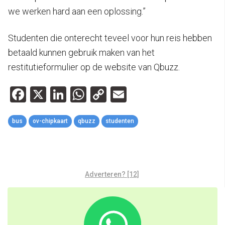
we werken hard aan een oplossing.”
Studenten die onterecht teveel voor hun reis hebben
betaald kunnen gebruik maken van het
restitutieformulier op de website van Qbuzz.
Facebook
X
LinkedIn
WhatsApp
Copy
Email
Link
bus
ov-chipkaart
qbuzz
studenten
Adverteren? [12]