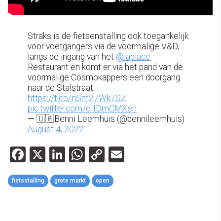
Straks is de fietsenstalling ook toegankelijk
voor voetgangers via de voormalige V&D,
langs de ingang van het
@laplace
Restaurant en komt er via het pand van de
voormalige Cosmokappers een doorgang
naar de Stalstraat.
https://t.co/nSm27Wk7SZ
pic.twitter.com/oIIDmCMXeh
— 🇺🇦Benni Leemhuis (@bennileemhuis)
August 4, 2022
Facebook
X
LinkedIn
WhatsApp
Copy
Email
Link
fietsstalling
grote markt
open