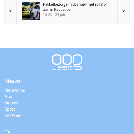
Pakketbezorger rijdt vrouw met rollator
<
>
aan in Paddepoel
15:20 - 29 juli
Nieuws
Nieuwstips
App
Nieuws
Sport
Het Weer
TV