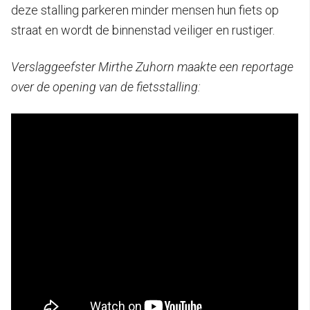
deze stalling parkeren minder mensen hun fiets op
straat en wordt de binnenstad veiliger en rustiger.
Verslaggeefster Mirthe Zuhorn maakte een reportage
over de opening van de fietsstalling: