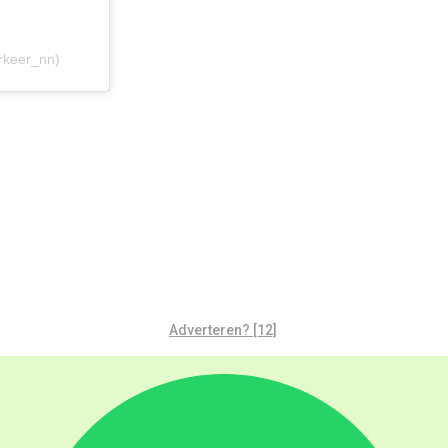
rkeer_nn)
Adverteren? [12]