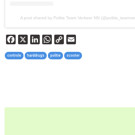
A post shared by Politie Team Verkeer NN (@politie_teamve
Facebook
X
LinkedIn
WhatsApp
Copy
Email
Link
controle
harddrugs
politie
scooter