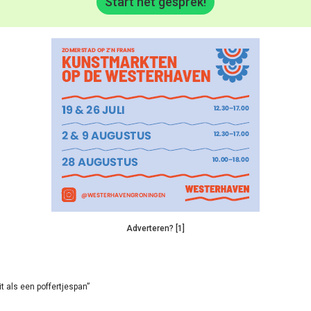
Start het gesprek!
Adverteren? [1]
it als een poffertjespan”