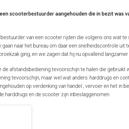
en scooterbestuurder aangehouden die in bezit was van
bestuurder van een scooter rijden die volgens ons wat te s
an naar het bureau om daar een snelheidscontrole uit te
 broekzak ging, en we zagen dat hij nu opvallend langzamer 
de afstandsbediening tevoorschijn te halen die gebruikt w
diening tevoorschijn, maar wel wat anders: harddrugs en c
ngehouden op verdenking van handel , vervoer en het in 
de harddrugs en de scooter zijn inbeslaggenomen.