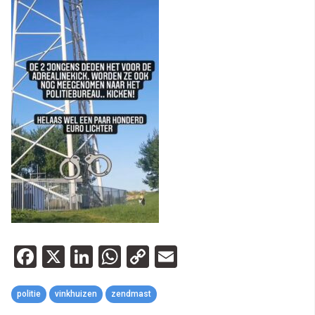
Facebook
X
LinkedIn
WhatsApp
Copy
Email
Link
politie
vinkhuizen
zendmast