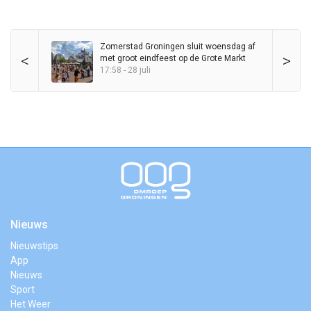
Zomerstad Groningen sluit woensdag af
<
>
met groot eindfeest op de Grote Markt
17:58 - 28 juli
Nieuws
Nieuwstips
App
Nieuws
Sport
Het Weer