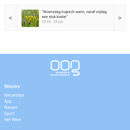
“Woensdag tropisch warm, vanaf vrijdag
<
>
een stuk koeler”
23:59 - 28 juli
Nieuws
Nieuwstips
App
Nieuws
Sport
Het Weer