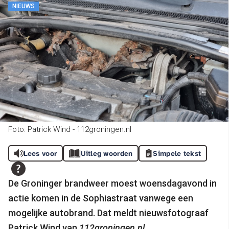
NIEUWS
Foto: Patrick Wind - 112groningen.nl
Lees voor
Uitleg woorden
Simpele tekst
De Groninger brandweer moest woensdagavond in
actie komen in de Sophiastraat vanwege een
mogelijke autobrand. Dat meldt nieuwsfotograaf
Patrick Wind van
112groningen.nl
.