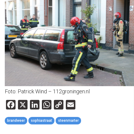
Foto: Patrick Wind – 112groningen.nl
Facebook
X
LinkedIn
WhatsApp
Copy
Email
Link
brandweer
sophiastraat
steenmarter