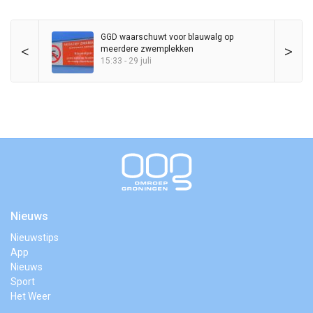
GGD waarschuwt voor blauwalg op
<
>
meerdere zwemplekken
15:33 - 29 juli
Nieuws
Nieuwstips
App
Nieuws
Sport
Het Weer