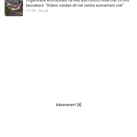
Organisatie enthousiast na Red Bull District Ride met 20.000
bezoekers: “Riders vonden dit het vetste evenement ooit”
17:54 - 26 juli
Adverteren? [4]