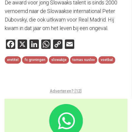
De award voor jong Slowaaks talent is sinds 2000
vernoemd naar de Slowaakse international Peter
Dubovsky, die ook uitkwam voor Real Madrid. Hij
kwam in dat jaar om het leven bij een ongeval.
Facebook
X
LinkedIn
WhatsApp
Copy
Email
Link
eretitel
fc groningen
slowakije
tomas suslov
voetbal
Adverteren? [12]