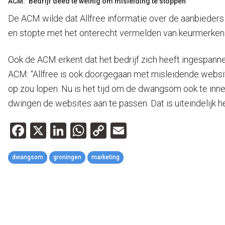
ACM: ‘Bedrijf deed te weinig om misleiding te stoppen
De ACM wilde dat Allfree informatie over de aanbieders
en stopte met het onterecht vermelden van keurmerken
Ook de ACM erkent dat het bedrijf zich heeft ingespanne
ACM: “Allfree is ook doorgegaan met misleidende webs
op zou lopen. Nu is het tijd om de dwangsom ook te innen
dwingen de websites aan te passen. Dat is uiteindelijk 
Facebook
X
LinkedIn
WhatsApp
Copy
Email
Link
dwangsom
groningen
marketing