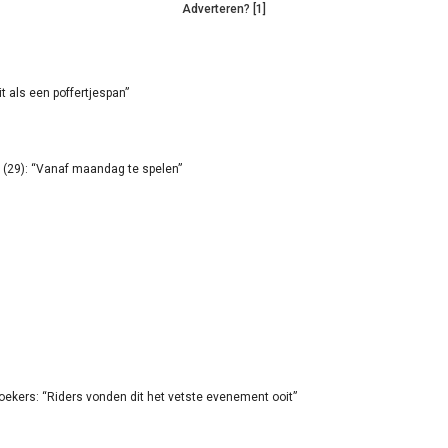
Adverteren? [1]
it als een poffertjespan”
(29): “Vanaf maandag te spelen”
oekers: “Riders vonden dit het vetste evenement ooit”