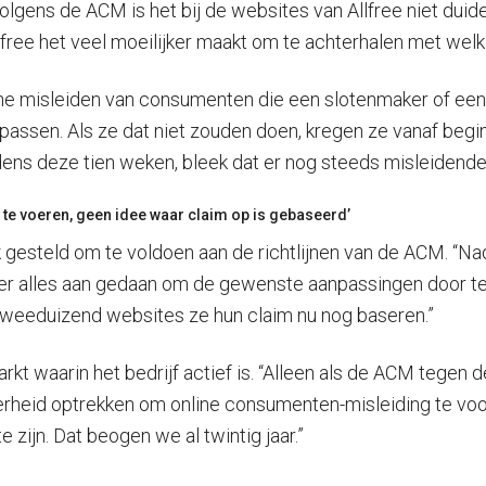
gens de ACM is het bij de websites van Allfree niet duideli
ree het veel moeilijker maakt om te achterhalen met welk b
nline misleiden van consumenten die een slotenmaker of ee
assen. Als ze dat niet zouden doen, kregen ze vanaf begi
ens deze tien weken, bleek dat er nog steeds misleidende
 te voeren, geen idee waar claim op is gebaseerd’
rk gesteld om te voldoen aan de richtlijnen van de ACM. “
r alles aan gedaan om de gewenste aanpassingen door te 
tweeduizend websites ze hun claim nu nog baseren.”
rkt waarin het bedrijf actief is. “Alleen als de ACM tegen 
verheid optrekken om online consumenten-misleiding te v
zijn. Dat beogen we al twintig jaar.”