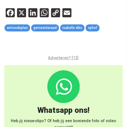
Facebook
X
LinkedIn
WhatsApp
Copy
Email
Link
armoedeplan
gemeenteraad
isabelle diks
ophef
Adverteren? [12]
Whatsapp ons!
Heb jij nieuwstips? Of heb jij een boeiende foto of video