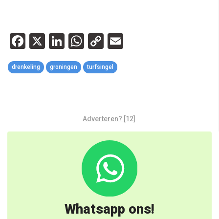
Facebook
X
LinkedIn
WhatsApp
Copy
Email
Link
drenkeling
groningen
turfsingel
Adverteren? [12]
Whatsapp ons!