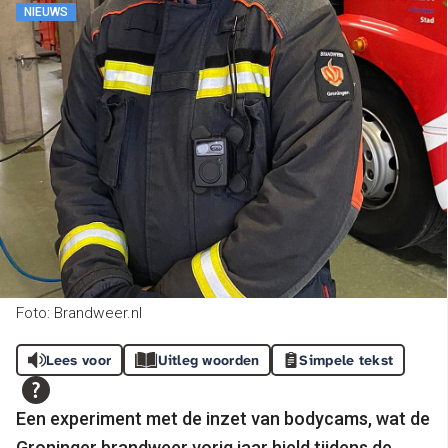
NIEUWS
Foto: Brandweer.nl
Lees voor
Uitleg woorden
Simpele tekst
Een experiment met de inzet van bodycams, wat de
Groninger brandweer vorig jaar hield tijdens de