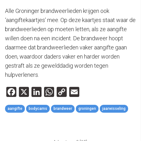
Alle Groninger brandweerlieden krijgen ook
‘aangiftekaartjes’ mee. Op deze kaartjes staat waar de
brandweerlieden op moeten letten, als ze aangifte
willen doen na een incident. De brandweer hoopt
daarmee dat brandweerlieden vaker aangifte gaan
doen, waardoor daders vaker en harder worden
gestraft als ze gewelddadig worden tegen
hulpverleners.
Facebook
X
LinkedIn
WhatsApp
Copy
Email
Link
aangifte
bodycams
brandweer
groningen
jaarwisseling