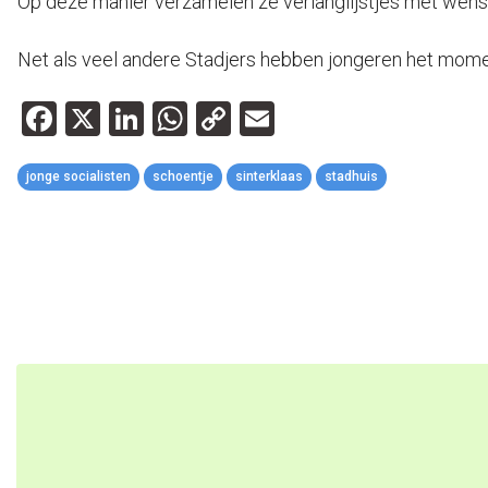
Op deze manier verzamelen ze verlanglijstjes met wense
Net als veel andere Stadjers hebben jongeren het momen
Facebook
X
LinkedIn
WhatsApp
Copy
Email
Link
jonge socialisten
schoentje
sinterklaas
stadhuis