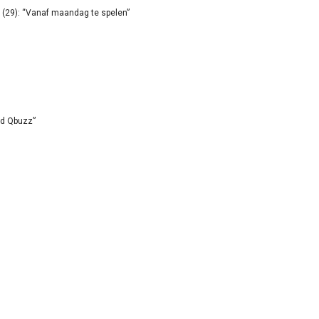
(29): “Vanaf maandag te spelen”
id Qbuzz”