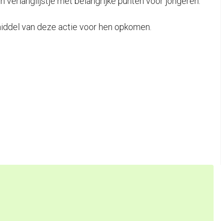
verlanglijstje met belangrijke punten voor jongeren.
middel van deze actie voor hen opkomen.