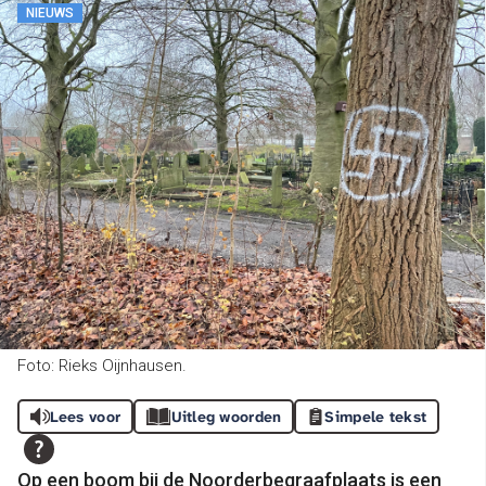
NIEUWS
Foto: Rieks Oijnhausen.
Lees voor
Uitleg woorden
Simpele tekst
Op een boom bij de Noorderbegraafplaats is een