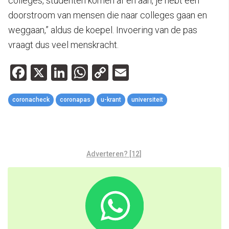
colleges, studenten komen af en aan, je hebt een
doorstroom van mensen die naar colleges gaan en
weggaan,” aldus de koepel. Invoering van de pas
vraagt dus veel menskracht.
Facebook
X
LinkedIn
WhatsApp
Copy
Email
Link
coronacheck
coronapas
u-krant
universiteit
Adverteren? [12]