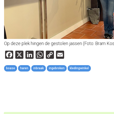
Op deze plek hingen de gestolen jassen (Foto: Bram Kos
Facebook
X
LinkedIn
WhatsApp
Copy
Email
Link
boase
haren
inbraak
ingebroken
kledingwinkel