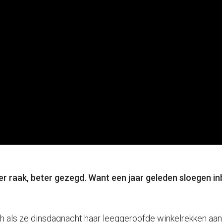
r raak, beter gezegd. Want een jaar geleden sloegen inb
ch als ze dinsdagnacht haar leeggeroofde winkelrekken aan