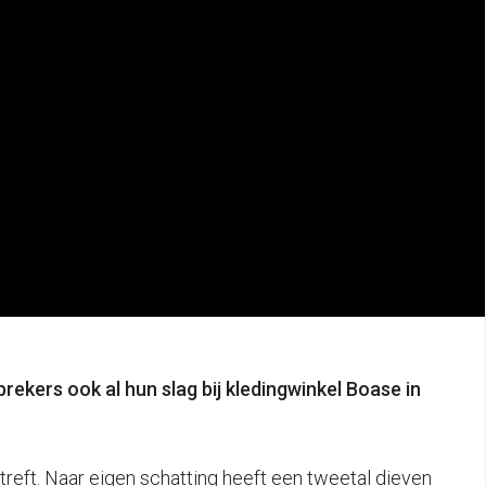
rekers ook al hun slag bij kledingwinkel Boase in
treft. Naar eigen schatting heeft een tweetal dieven