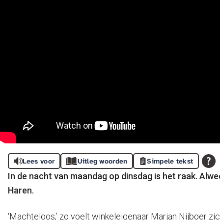
Lees voor
Uitleg woorden
Simpele tekst
In de nacht van maandag op dinsdag is het raak. Alwee
Haren.
‘Machteloos,’ zo voelt winkeleigenaar Marjan Nijboer zi