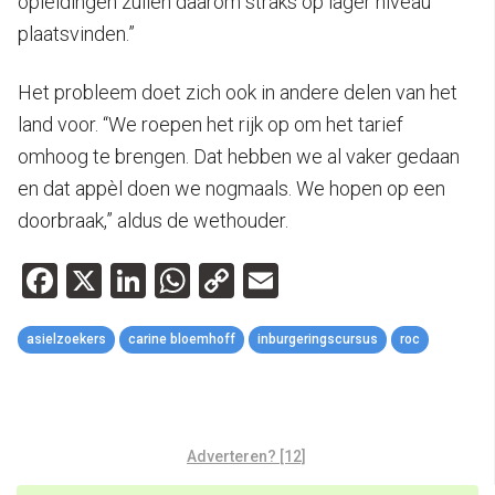
opleidingen zullen daarom straks op lager niveau
plaatsvinden.”
Het probleem doet zich ook in andere delen van het
land voor. “We roepen het rijk op om het tarief
omhoog te brengen. Dat hebben we al vaker gedaan
en dat appèl doen we nogmaals. We hopen op een
doorbraak,” aldus de wethouder.
Facebook
X
LinkedIn
WhatsApp
Copy
Email
Link
asielzoekers
carine bloemhoff
inburgeringscursus
roc
Adverteren? [12]