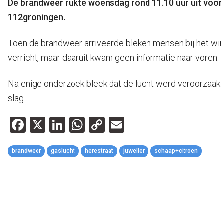
De brandweer rukte woensdag rond 11.10 uur uit voor 
112groningen.
Toen de brandweer arriveerde bleken mensen bij het wi
verricht, maar daaruit kwam geen informatie naar voren.
Na enige onderzoek bleek dat de lucht werd veroorzaa
slag.
Facebook
X
LinkedIn
WhatsApp
Copy
Email
Link
brandweer
gaslucht
herestraat
juwelier
schaap+citroen