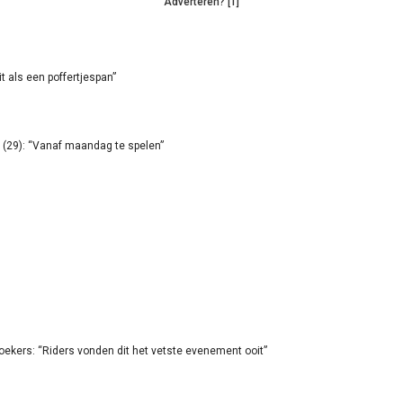
Adverteren? [1]
it als een poffertjespan”
(29): “Vanaf maandag te spelen”
oekers: “Riders vonden dit het vetste evenement ooit”