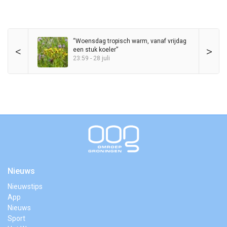
“Woensdag tropisch warm, vanaf vrijdag
<
>
een stuk koeler”
23:59 - 28 juli
Nieuws
Nieuwstips
App
Nieuws
Sport