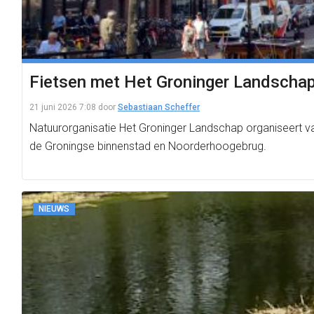
Fietsen met Het Groninger Landschap 
21 juni 2026 7:08
door
Sebastiaan Scheffer
Natuurorganisatie Het Groninger Landschap organiseert va
de Groningse binnenstad en Noorderhoogebrug.
NIEUWS