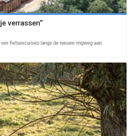
 je verrassen”
 vier fietsexcursies langs de nieuwe ringweg aan.