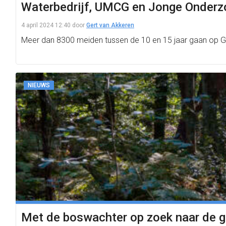
Waterbedrijf, UMCG en Jonge Onderzo
4 april 2024 12:40
door
Gert van Akkeren
Meer dan 8300 meiden tussen de 10 en 15 jaar gaan op Girls
NIEUWS
Met de boswachter op zoek naar de 