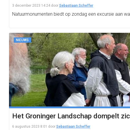
3 december 2023 14:24
door
Sebastiaan Scheffer
Natuurmonumenten biedt op zondag een excursie aan waar
NIEUWS
Het Groninger Landschap dompelt zic
6 augustus 2023 8:01
door
Sebastiaan Scheffer