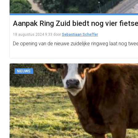
Aanpak Ring Zuid biedt nog vier fiets
18 augustus 2024 9:33
door
Sebastiaan Scheffer
De opening van de nieuwe zuidelijke ringweg laat nog twee
NIEUWS