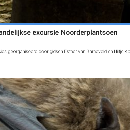
aandelijkse excursie Noorderplantsoen
ies georganiseerd door gidsen Esther van Barneveld en Hiltje 