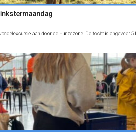
pinkstermaandag
andelexcursie aan door de Hunzezone. De tocht is ongeveer 5 k