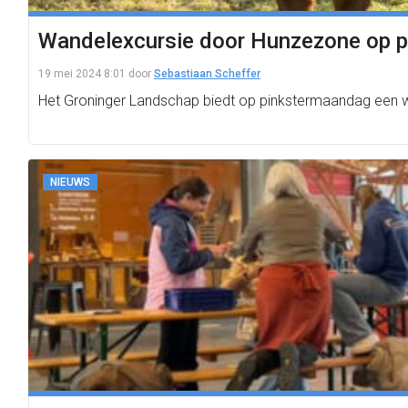
Wandelexcursie door Hunzezone op 
19 mei 2024 8:01
door
Sebastiaan Scheffer
Het Groninger Landschap biedt op pinkstermaandag een w
NIEUWS