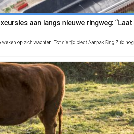
excursies aan langs nieuwe ringweg: “Laat
 weken op zich wachten. Tot die tijd biedt Aanpak Ring Zuid nog