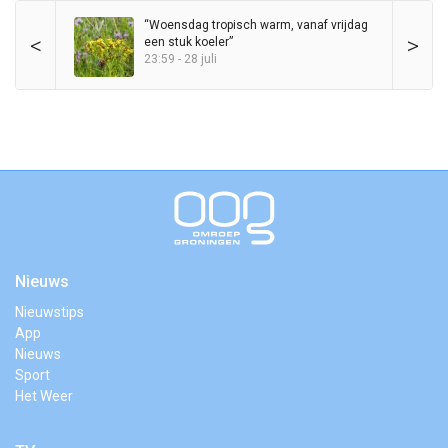
“Woensdag tropisch warm, vanaf vrijdag
<
>
een stuk koeler”
23:59 - 28 juli
Nieuws
Nieuwstips
App
Nieuws
Sport
Het Weer