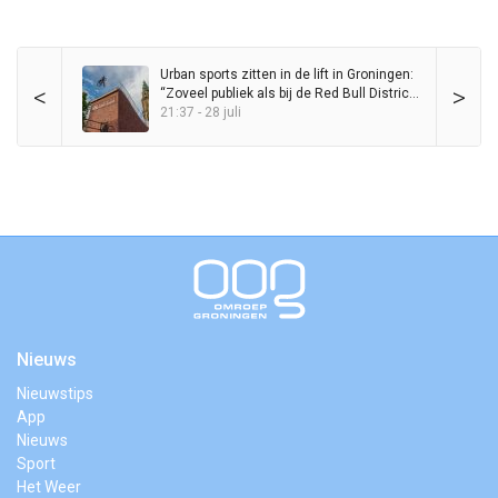
Urban sports zitten in de lift in Groningen:
<
>
“Zoveel publiek als bij de Red Bull District
Ride heb ik nog nooit op de Grote Markt
21:37 - 28 juli
gezien”
Nieuws
Nieuwstips
App
Nieuws
Sport
Het Weer