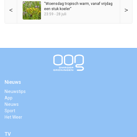
“Woensdag tropisch warm, vanaf vrijdag
<
>
een stuk koeler”
23:59 - 28 juli
Nieuws
Nieuwstips
App
Nieuws
Sport
Het Weer
TV