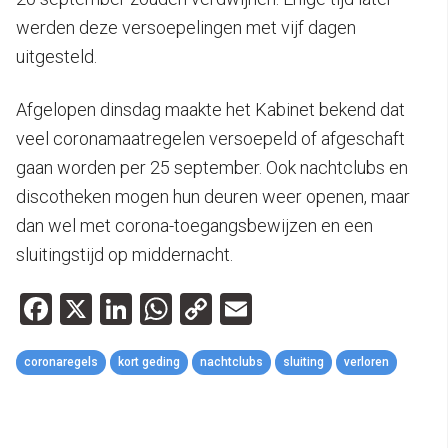
werden deze versoepelingen met vijf dagen
uitgesteld.
Afgelopen dinsdag maakte het Kabinet bekend dat
veel coronamaatregelen versoepeld of afgeschaft
gaan worden per 25 september. Ook nachtclubs en
discotheken mogen hun deuren weer openen, maar
dan wel met corona-toegangsbewijzen en een
sluitingstijd op middernacht.
Facebook
X
LinkedIn
WhatsApp
Copy
Email
Link
coronaregels
kort geding
nachtclubs
sluiting
verloren