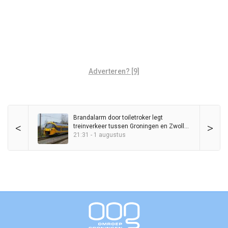
Adverteren? [9]
Brandalarm door toiletroker legt
<
>
treinverkeer tussen Groningen en Zwolle
kort stil
21:31 - 1 augustus