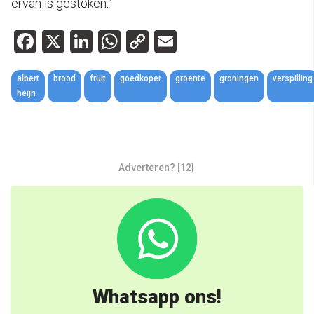
ervan is gestoken.”
Facebook
X
LinkedIn
WhatsApp
Copy
Email
Link
albert
brood
fruit
goedkoper
groente
groningen
verspilling
heijn
Adverteren? [12]
Whatsapp ons!