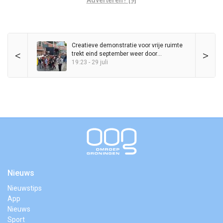
Creatieve demonstratie voor vrije ruimte
<
>
trekt eind september weer door
binnenstad
19:23 - 29 juli
Nieuws
Nieuwstips
App
Nieuws
Sport