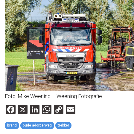
Foto: Mike Weening – Weening Fotografie
Facebook
X
LinkedIn
WhatsApp
Copy
Email
Link
brand
oude adorperweg
trekker