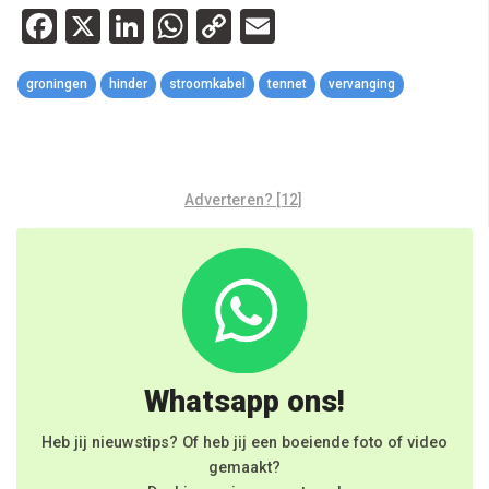
Facebook
X
LinkedIn
WhatsApp
Copy
Email
Link
groningen
hinder
stroomkabel
tennet
vervanging
Adverteren? [12]
Whatsapp ons!
Heb jij nieuwstips? Of heb jij een boeiende foto of video
gemaakt?