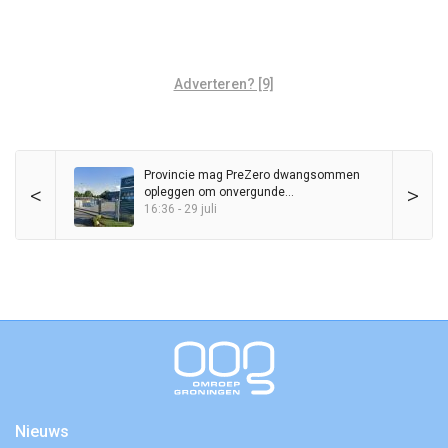
Adverteren? [9]
Provincie mag PreZero dwangsommen
<
>
opleggen om onvergunde
sorteerinstallatie
16:36 - 29 juli
Nieuws