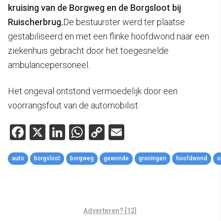
kruising van de Borgweg en de Borgsloot bij
Ruischerbrug.
De bestuurster werd ter plaatse
gestabiliseerd en met een flinke hoofdwond naar een
ziekenhuis gebracht door het toegesnelde
ambulancepersoneel.
Het ongeval ontstond vermoedelijk door een
voorrangsfout van de automobilist.
Facebook
X
LinkedIn
WhatsApp
Copy
Email
Link
auto
borgsloot
borgweg
gewonde
groningen
hoofdwond
o
Adverteren? [12]