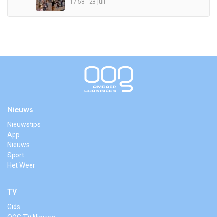
17:58 - 28 juli
Nieuws
Nieuwstips
App
Nieuws
Sport
Het Weer
TV
Gids