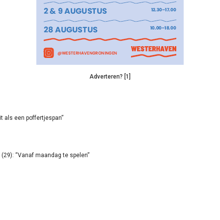
Adverteren? [1]
it als een poffertjespan”
(29): “Vanaf maandag te spelen”