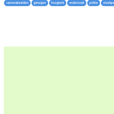
camerabeelden
getuigen
hoogkerk
onderzoek
politie
steekpar