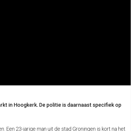
arkt in Hoogkerk.
De politie is daarnaast specifiek op
. Een 23-jarige man uit de stad Groningen is kort na het