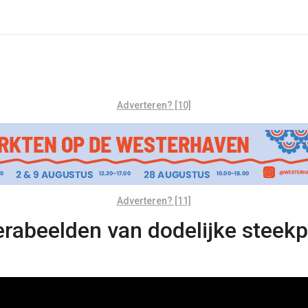
Adverteren? [10]
Adverteren? [11]
erabeelden van dodelijke steekp