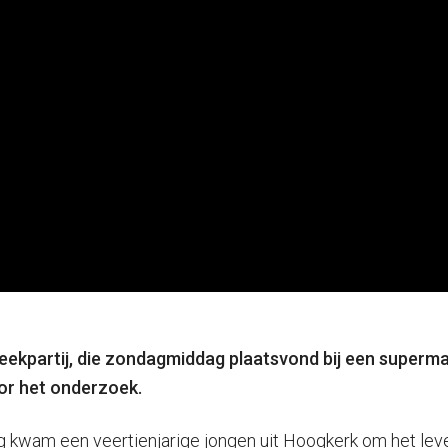
steekpartij, die zondagmiddag plaatsvond bij een superm
or het onderzoek.
g kwam een veertienjarige jongen uit Hoogkerk om het leven