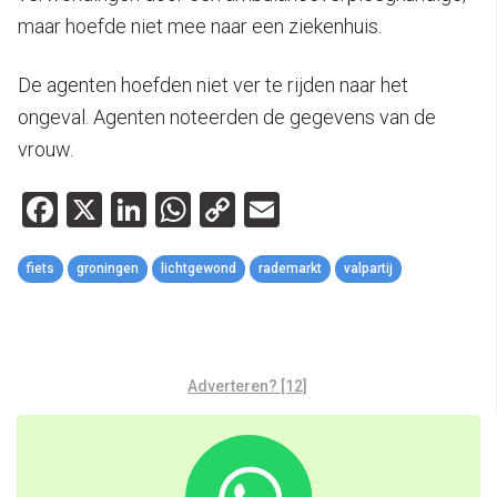
maar hoefde niet mee naar een ziekenhuis.
De agenten hoefden niet ver te rijden naar het
ongeval. Agenten noteerden de gegevens van de
vrouw.
Facebook
X
LinkedIn
WhatsApp
Copy
Email
Link
fiets
groningen
lichtgewond
rademarkt
valpartij
Adverteren? [12]