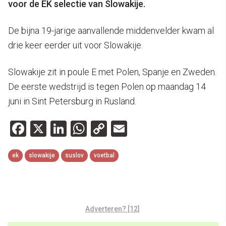
voor de EK selectie van Slowakije.
De bijna 19-jarige aanvallende middenvelder kwam al
drie keer eerder uit voor Slowakije.
Slowakije zit in poule E met Polen, Spanje en Zweden.
De eerste wedstrijd is tegen Polen op maandag 14
juni in Sint Petersburg in Rusland.
Facebook
X
LinkedIn
WhatsApp
Copy
Email
Link
ek
slowakije
suslov
voetbal
Adverteren? [12]