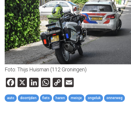
Foto: Thijs Huisman (112 Groningen)
Facebook
X
LinkedIn
WhatsApp
Copy
Email
Link
auto
doorrijden
fiets
haren
meisje
ongeluk
onnerweg