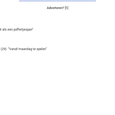
Adverteren? [1]
it als een poffertjespan”
(29): “Vanaf maandag te spelen”