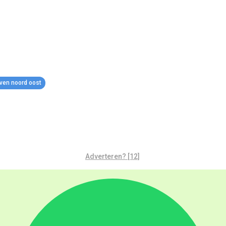
jven noord oost
Adverteren? [12]