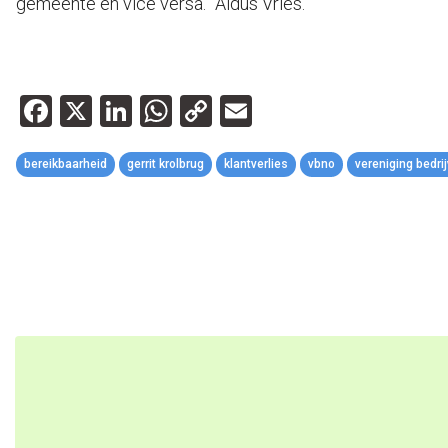
gemeente en vice versa.” Aldus Vries.
Facebook
X
LinkedIn
WhatsApp
Copy
Email
Link
bereikbaarheid
gerrit krolbrug
klantverlies
vbno
vereniging bedri