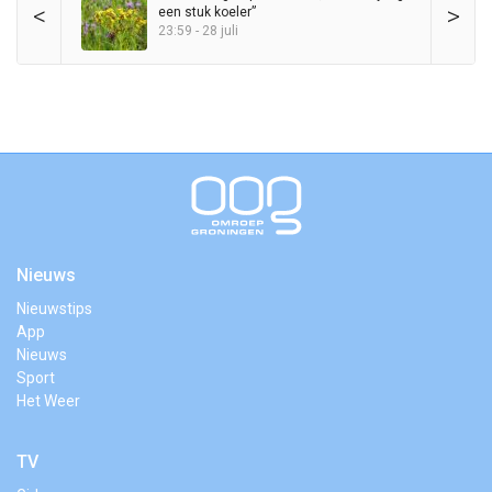
<
>
een stuk koeler”
23:59 - 28 juli
Nieuws
Nieuwstips
App
Nieuws
Sport
Het Weer
TV