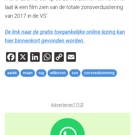
laat ik een film zien van de totale zonsverduistering
van 2017 in de VS’.
De link naar de gratis toegankelijke online lezing kan
hier binnenkort gevonden worden.
Facebook
X
LinkedIn
WhatsApp
Copy
Email
Link
aarde
maan
rug
wilkinson
zon
zonsverduistering
Adverteren? [12]