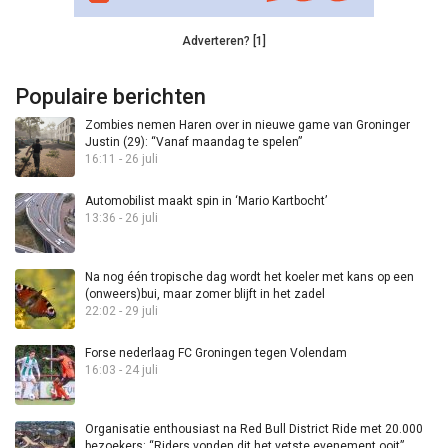
Adverteren? [1]
Populaire berichten
Zombies nemen Haren over in nieuwe game van Groninger
Justin (29): “Vanaf maandag te spelen”
16:11 - 26 juli
Automobilist maakt spin in ‘Mario Kartbocht’
13:36 - 26 juli
Na nog één tropische dag wordt het koeler met kans op een
(onweers)bui, maar zomer blijft in het zadel
22:02 - 29 juli
Forse nederlaag FC Groningen tegen Volendam
16:03 - 24 juli
Organisatie enthousiast na Red Bull District Ride met 20.000
bezoekers: “Riders vonden dit het vetste evenement ooit”