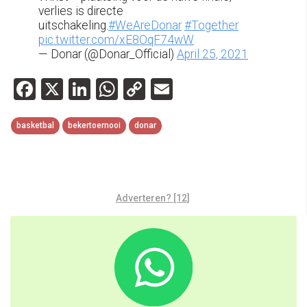
verlies is directe
uitschakeling.
#WeAreDonar
#Together
pic.twitter.com/xE8OqF74wW
— Donar (@Donar_Official)
April 25, 2021
Facebook
X
LinkedIn
WhatsApp
Copy
Email
Link
basketbal
bekertoernooi
donar
Adverteren? [12]