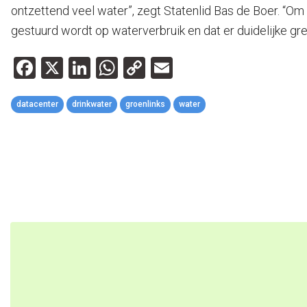
ontzettend veel water”, zegt Statenlid Bas de Boer. “Om 
gestuurd wordt op waterverbruik en dat er duidelijke gr
Facebook
X
LinkedIn
WhatsApp
Copy
Email
Link
datacenter
drinkwater
groenlinks
water