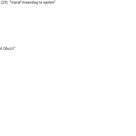
(29): “Vanaf maandag te spelen”
id Qbuzz”