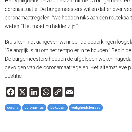
Het Veiligheidsberaad bestaat uit de 25 burgemeesters 
coronasituatie. De burgemeesters willen dat er over ve
coronamaatregelen. “We hebben niks aan een routekaart d
weten. “Het moet nu helder zijn.”
Bruls kon niet aangeven wanneer de beperkingen losgel
“Belangrijk is nu om het tempo er in te houden.” Begin 
De burgemeesters hebben de afgelopen weken nagedacht
gevolgen van de coronamaatregelen. Het alternatieve 
Justitie.
Facebook
X
LinkedIn
WhatsApp
Copy
Email
Link
corona
coronavirus
lockdown
veiligheidsberaad