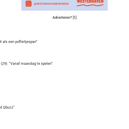
Adverteren? [1]
it als een poffertjespan”
(29): “Vanaf maandag te spelen”
id Qbuzz”