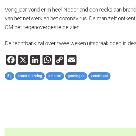
Vorig jaar vond er in heel Nederland een reeks aan bran
van het netwerk en het coronavirus. De man zelf ontkent 
OM het tegenovergestelde zien.
De rechtbank zal over twee weken uitspraak doen in dez
Facebook
X
LinkedIn
WhatsApp
Copy
Email
Link
5g
brandstichting
celstraf
groningen
zendmast