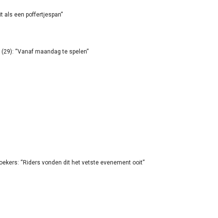
it als een poffertjespan”
(29): “Vanaf maandag te spelen”
oekers: “Riders vonden dit het vetste evenement ooit”