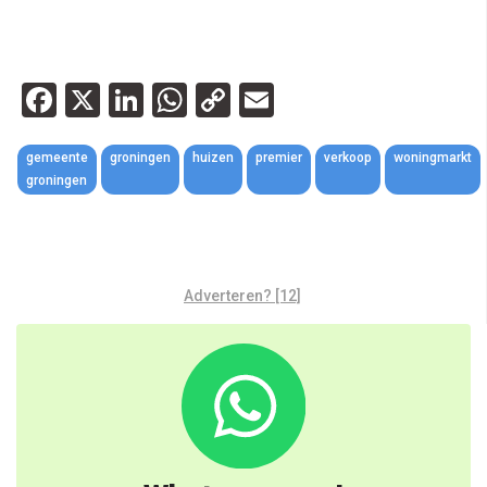
Facebook
X
LinkedIn
WhatsApp
Copy
Email
Link
gemeente
groningen
huizen
premier
verkoop
woningmarkt
groningen
Adverteren? [12]