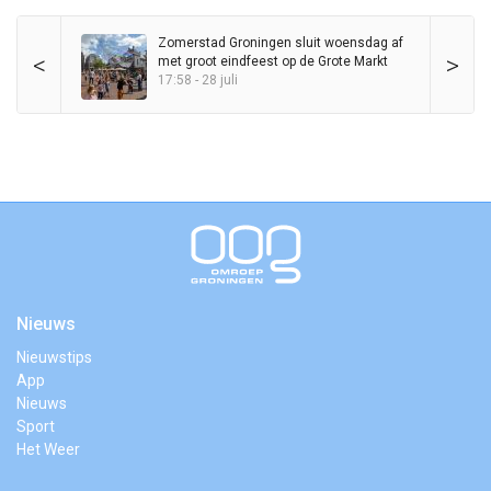
Zomerstad Groningen sluit woensdag af
<
>
met groot eindfeest op de Grote Markt
17:58 - 28 juli
Nieuws
Nieuwstips
App
Nieuws
Sport
Het Weer