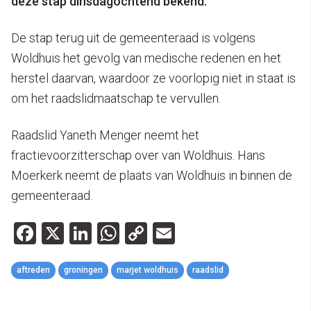
deze stap dinsdagochtend bekend.
De stap terug uit de gemeenteraad is volgens
Woldhuis het gevolg van medische redenen en het
herstel daarvan, waardoor ze voorlopig niet in staat is
om het raadslidmaatschap te vervullen.
Raadslid Yaneth Menger neemt het
fractievoorzitterschap over van Woldhuis. Hans
Moerkerk neemt de plaats van Woldhuis in binnen de
gemeenteraad.
Facebook
X
LinkedIn
WhatsApp
Copy
Email
Link
aftreden
groningen
marjet woldhuis
raadslid