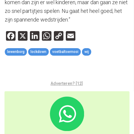
komen dan zijn er wel kinderen, maar dan gaan ze niet
zo snel partijtjes spelen. Nu gaat het heel goed, het
zijn spannende wedstrijden.”
Facebook
X
LinkedIn
WhatsApp
Copy
Email
Link
lewenborg
lockdown
voetbaltoernooi
wij
Adverteren? [12]