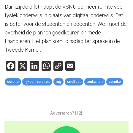
Dankzij de pilot hoopt de VSNU op meer ruimte voor
fysiek onderwijs in plaats van digitaal onderwijs. Dat
is beter voor de studenten en docenten. Wel moet de
overheid de plannen goedkeuren en mede-
financieren. Het plan komt dinsdag ter sprake in de
Tweede Kamer.
Facebook
X
LinkedIn
WhatsApp
Copy
Email
Link
corona
rijksuniversiteit
rug
sneltest
tentamen
zernike
Adverteren? [12]