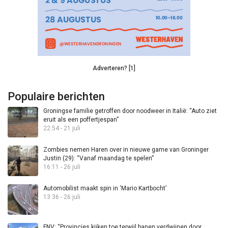
Adverteren? [1]
Populaire berichten
Groningse familie getroffen door noodweer in Italië: “Auto ziet
eruit als een poffertjespan”
22:54 - 21 juli
Zombies nemen Haren over in nieuwe game van Groninger
Justin (29): “Vanaf maandag te spelen”
16:11 - 26 juli
Automobilist maakt spin in ‘Mario Kartbocht’
13:36 - 26 juli
FNV: “Provincies kijken toe terwijl banen verdwijnen door