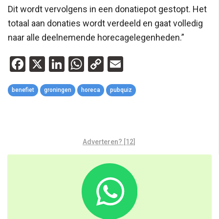
Dit wordt vervolgens in een donatiepot gestopt. Het
totaal aan donaties wordt verdeeld en gaat volledig
naar alle deelnemende horecagelegenheden.”
Facebook
X
LinkedIn
WhatsApp
Copy
Email
Link
benefiet
groningen
horeca
pubquiz
Adverteren? [12]