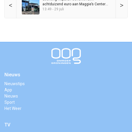
<
>
achtduizend euro aan Maggie’s Center
Groningen
13:49 - 29 juli
Nieuws
Nieuwstips
App
Nieuws
Sport
Het Weer
TV