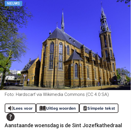
NIEUWS
Foto: Hardscarf via Wikimedia Commons (CC 4.0 SA)
Lees voor
Uitleg woorden
Simpele tekst
Aanstaande woensdag is de Sint Jozefkathedraal