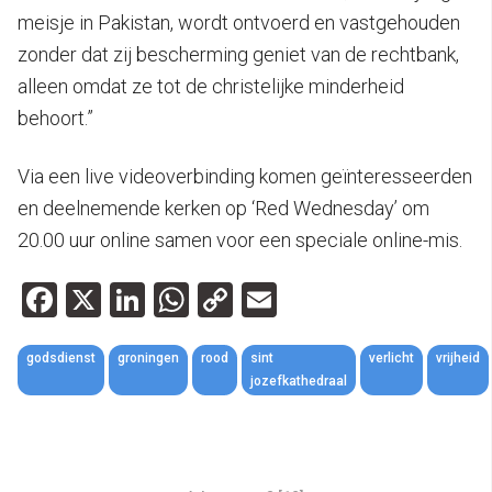
meisje in Pakistan, wordt ontvoerd en vastgehouden
zonder dat zij bescherming geniet van de rechtbank,
alleen omdat ze tot de christelijke minderheid
behoort.”
Via een live videoverbinding komen geïnteresseerden
en deelnemende kerken op ‘Red Wednesday’ om
20.00 uur online samen voor een speciale online-mis.
Facebook
X
LinkedIn
WhatsApp
Copy
Email
Link
godsdienst
groningen
rood
sint
verlicht
vrijheid
jozefkathedraal