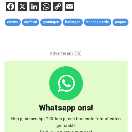
Facebook
X
LinkedIn
WhatsApp
Copy
Email
Link
casino
diefstal
groningen
harlingen
hoogbejaarde
pinpas
Adverteren? [12]
Whatsapp ons!
Heb jij nieuwstips? Of heb jij een boeiende foto of video
gemaakt?