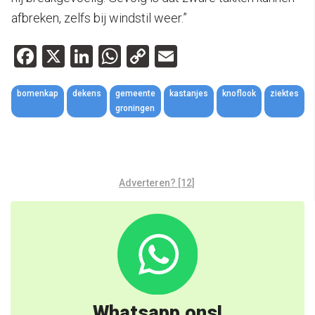
afbreken, zelfs bij windstil weer.”
Facebook
X
LinkedIn
WhatsApp
Copy
Email
Link
bomenkap
dekens
gemeente
kastanjes
knoflook
ziektes
groningen
Adverteren? [12]
Whatsapp ons!